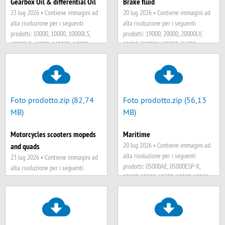
Gearbox Oil & differential Oil
Brake fluid
05000RN, 05000RN-FE, 05000RS,
23 lug 2026 •
Contiene immagini ad
20 lug 2026 •
Contiene immagini ad
05000S, 05000SPC, 05000ST, 05000V,
alta risoluzione per i seguenti
alta risoluzione per i seguenti
05000VLV, 08000AT, 08000RN,
prodotti: 10000, 10000, 10000LS,
prodotti: 19000, 20000, 20000LV,
08000ULV
10000LS, 11000, 11000B, 12000,
21000, 21000LV, 25000, 26000
12000, 13000, 14000, 14000,
14000LS, 15000, 15000F, 16000,
16000CH, 16000CVT, 16000DCT,
16000DCTF, 16000FM, 16000HFM,
16000HT, 16000LV, 16000MB7,
Foto prodotto.zip (82,74
Foto prodotto.zip (56,13
16000MB7S, 16000MB9, 16000ULV,
MB)
MB)
16000VI, 16000ZF6, 16000ZF6S,
17000, 18000ECO, 18000F, 18000G,
Motorcycles scooters mopeds
Maritime
18000G, 18000HR, 18000LS,
20 lug 2026 •
Contiene immagini ad
and quads
18000LS, 18000M, 18000M,
alta risoluzione per i seguenti
23 lug 2026 •
Contiene immagini ad
18000MTF, 18000SLS, 18000SLS,
prodotti: 05000AE, 05000ESP-X,
alta risoluzione per i seguenti
18000TR, 18000TR, 18000VW, 35000,
10100, 10200, 10300, 10920, 10921,
prodotti: 03000D, 10000, 10000LS,
35000A, 36000, 37000, BL030000,
25000, 30000, 45000, 62000, 63000,
10100, 10200, 10300, 10920, 10921,
BL051000, BL052000, BL057000
66000, 66000CR, 69002, 70000,
11000, 11000B, 12000, 14000, 15000,
71000, 72000, 76000, 77000, 81000,
16000, 16000HFM, 17000, 18000F,
82000, 83000, 83000A, 83000C,
18000G, 18000LS, 18000M,