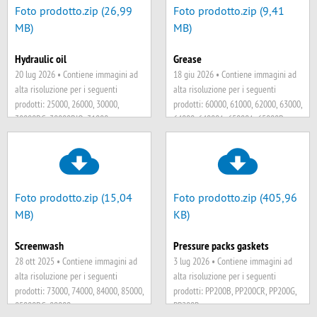
86000A, 86000ABL, 86000ALP,
18000SLS, 19000, 20000, 20000LV,
Foto prodotto.zip (26,99
Foto prodotto.zip (9,41
86000C, 86000CBL, 86000CLP,
21000, 21000LV, 25000, 26000, 33000,
MB)
MB)
88000A, 88000C, 95000, 99000,
43000, 43000BS, 43000K, 43000R,
99000, A101, A101, A103, A200, A201,
44000, 51000A, 51000B, 51000C,
Hydraulic oil
Grease
A202, A203, A300, A300, A400, A401,
51000D, 52000, 52000B, 52000S,
20 lug 2026 •
Contiene immagini ad
18 giu 2026 •
Contiene immagini ad
AD01000, AD06000, BL001000,
53000, 54000, 54000A, 54000BS,
alta risoluzione per i seguenti
alta risoluzione per i seguenti
BL001000BIO, BL020000, BL021000,
54000S, 55000, 56000, 57000, 58000,
prodotti: 25000, 26000, 30000,
prodotti: 60000, 61000, 62000, 63000,
BL022000, BL030000, BL032000,
60000, 61000, 63000, 65000B, 66000,
30000BG, 30000BIO, 31000,
64000, 64000A, 65000A, 65000B,
BL034000, BL051000, BL052000,
66000CR, 69002, 70000, 71000,
31000BG, 32000, 32000BG,
65000H, 65000HDB, 66000, 66000CR
BL057000, PP200B, PP200CR,
72000, 76000, 77000, 81000, 82000,
32000BIO, 32000PN, 33000, 33000A,
PP200G, PP200R
83000, 83000A, 83000C, 86000A,
35000, 35000A, 36000, 37000, 42000,
86000ABL, 86000ALP, 86000C,
50000MB, 50000MBL, 50000SCF,
86000CBL, 86000CLP, 88000A,
51000A, 51000B, 51000C, 51000D
Foto prodotto.zip (15,04
Foto prodotto.zip (405,96
88000C, 95000, 98000, 99000, 99000,
MB)
KB)
A101, A101, A103, A200, A201, A202,
A203, A300, A300, A400, A401,
Screenwash
Pressure packs gaskets
PP200B, PP200CR, PP200G, PP200R
28 ott 2025 •
Contiene immagini ad
3 lug 2026 •
Contiene immagini ad
alta risoluzione per i seguenti
alta risoluzione per i seguenti
prodotti: 73000, 74000, 84000, 85000,
prodotti: PP200B, PP200CR, PP200G,
85000BG, 89000
PP200R