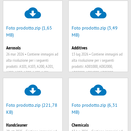
Foto prodotto.zip (1,65
Foto prodotto.zip (3,49
MB)
MB)
Aerosols
Additives
26 mar 2026 •
Contiene immagini ad
13 lug 2026 •
Contiene immagini ad
alta risoluzione per i seguenti
alta risoluzione per i seguenti
prodotti: A101, A103, A200, A201,
prodotti: AD01000, AD02000,
A202, A203, A300, A400, A401
AD03000, AD04000, AD05000,
AD06000, AD07000, AD08000,
AD14000, AD15000, AD16000,
AD17000, AD18000, AD25000,
AD26000
Foto prodotto.zip (221,78
Foto prodotto.zip (6,31
KB)
MB)
Handcleaner
Chemicals