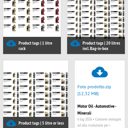
Product tags | 1 litre
Product tags | 20 litres
rack
incl. Bag-in-box
Foto prodotto.zip
(12,32 MB)
Motor Oil - Automotive -
Minerali
6 lug 2026 •
Contiene immagini
Product tags | 5 litre or less
ad alta risoluzione per i