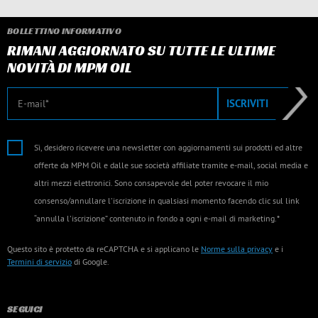
BOLLETTINO INFORMATIVO
RIMANI AGGIORNATO SU TUTTE LE ULTIME
NOVITÀ DI MPM OIL
E-mail
ISCRIVITI
Sì, desidero ricevere una newsletter con aggiornamenti sui prodotti ed altre
offerte da MPM Oil e dalle sue società affiliate tramite e-mail, social media e
altri mezzi elettronici. Sono consapevole del poter revocare il mio
consenso/annullare l'iscrizione in qualsiasi momento facendo clic sul link
“annulla l'iscrizione” contenuto in fondo a ogni e-mail di marketing.*
Questo sito è protetto da reCAPTCHA e si applicano le
Norme sulla privacy
e i
Termini di servizio
di Google.
SEGUICI