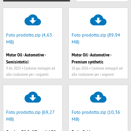
seguenti prodotti: 01000,
01000A, 01000B, 02000,
02000A, 02000B, 02000HZ,
03000D
Foto prodotto.zip (4,63
Foto prodotto.zip (89,94
MB)
MB)
Motor Oil - Automotive -
Motor Oil - Automotive -
Semisintetici
Premium synthetic
9 dic 2025 •
Contiene immagini ad
26 giu 2026 •
Contiene immagini ad
alta risoluzione per i seguenti
alta risoluzione per i seguenti
prodotti: 04000, 04000HM, 04000S
prodotti: 05000, 05000A, 05000BM,
05000C2, 05000C3, 05000C4,
05000C5, 05000DPF, 05000DX1,
05000DX1-FE, 05000E, 05000EB,
05000ECB, 05000EDT, 05000EF,
05000ESP-FE, 05000ESP-L,
Foto prodotto.zip (69,27
Foto prodotto.zip (10,36
05000ESP-X, 05000F, 05000HS,
MB)
MB)
05000HS, 05000JP, 05000PC,
05000PC-FE, 05000PS, 05000R,