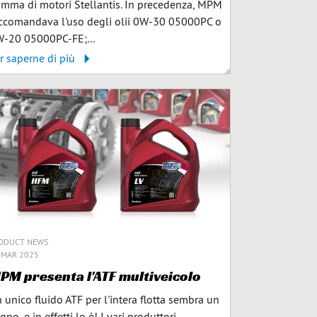
mma di motori Stellantis. In precedenza, MPM
ccomandava l'uso degli olii 0W-30 05000PC o
-20 05000PC-FE;...
r saperne di più
ODUCT NEWS
 MAR 2025
PM presenta l'ATF multiveicolo
 unico fluido ATF per l'intera flotta sembra un
gno, e in effetti lo è! I vari produttori