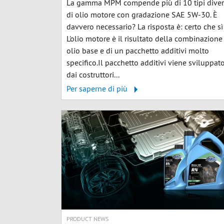
La gamma MPM compende più di 10 tipi diver
di olio motore con gradazione SAE 5W-30. È
davvero necessario? La risposta è: certo che sì
L'olio motore è il risultato della combinazione
olio base e di un pacchetto additivi molto
specifico.Il pacchetto additivi viene sviluppat
dai costruttori...
Per saperne di più
PRODUCT NEWS