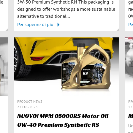
de
5W-30 Premium Synthetic RN This packaging is
ga
designed to offer workshops a more sustainable
ra
alternative to traditional...
0W
Per saperne di più
Pe
PRODUCT NEWS
PR
23 LUG 2025
12
NUOVO! MPM 05000RS Motor Oil
M
0W-40 Premium Synthetic RS
Un
so