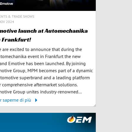
ENTS & TRADE SHOWS
NOV 2024
motive launch at Automechanika
n Frankfurt!
 are excited to announce that during the
tomechanika event in Frankfurt the new
and Emotive has been launched. By joining
otive Group, MPM becomes part of a dynamic
tomotive superbrand and a leading platform
r comprehensive aftermarket solutions.
otive Group unites industry-renowned...
r saperne di più