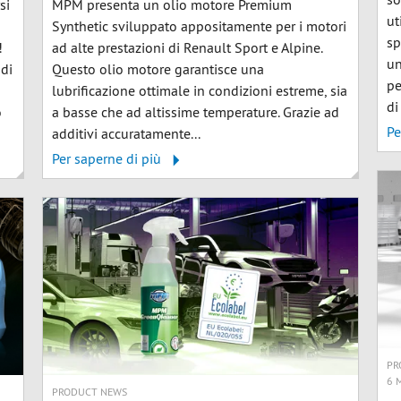
si
MPM presenta un olio motore Premium
ut
Synthetic sviluppato appositamente per i motori
sp
!
ad alte prestazioni di Renault Sport e Alpine.
un
 di
Questo olio motore garantisce una
pe
lubrificazione ottimale in condizioni estreme, sia
di
o
a basse che ad altissime temperature. Grazie ad
Pe
additivi accuratamente...
Per saperne di più
PR
6 
PRODUCT NEWS