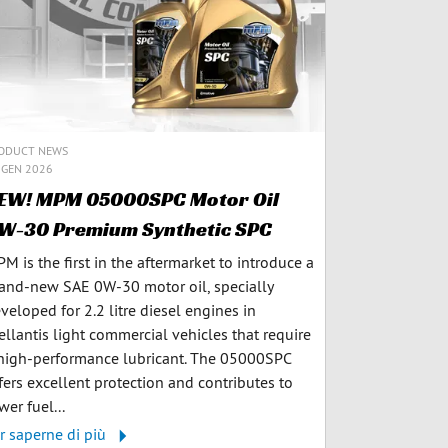
ODUCT NEWS
 GEN 2026
EW! MPM 05000SPC Motor Oil
W-30 Premium Synthetic SPC
M is the first in the aftermarket to introduce a
and-new SAE 0W-30 motor oil, specially
veloped for 2.2 litre diesel engines in
ellantis light commercial vehicles that require
high-performance lubricant. The 05000SPC
fers excellent protection and contributes to
wer fuel...
r saperne di più