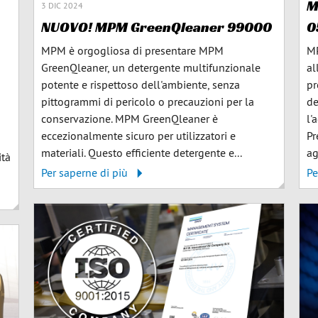
M
3 DIC 2024
NUOVO! MPM GreenQleaner 99000
0
MPM è orgogliosa di presentare MPM
MP
GreenQleaner, un detergente multifunzionale
al
potente e rispettoso dell'ambiente, senza
pr
pittogrammi di pericolo o precauzioni per la
de
conservazione. MPM GreenQleaner è
l'
eccezionalmente sicuro per utilizzatori e
Pr
materiali. Questo efficiente detergente e...
ag
ità
Per saperne di più
Pe