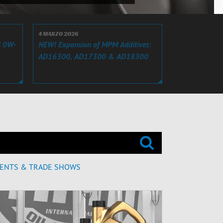
4 MARZO 2026
l 0W-
NEW! Expansion of MPM Additives:
AD16300, AD17300 & AD18300
ENTS & TRADE SHOWS