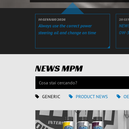
14 GENNAIO 2026
28 GE
Always use the correct power
NEW!
steering oil and change on time
0W-3
NEWS MPM
GENERIC
PRODUCT NEWS
O