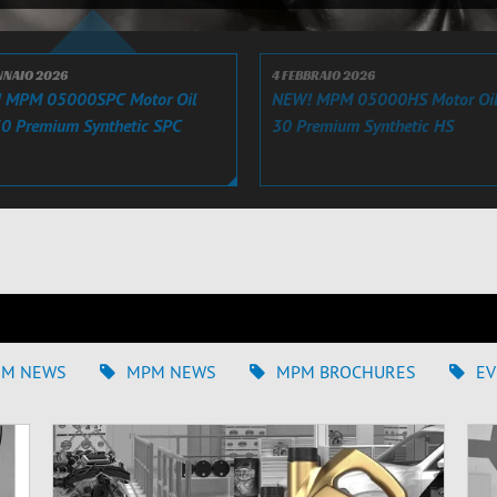
NNAIO 2026
4 FEBBRAIO 2026
 MPM 05000SPC Motor Oil
NEW! MPM 05000HS Motor Oi
0 Premium Synthetic SPC
30 Premium Synthetic HS
EM NEWS
MPM NEWS
MPM BROCHURES
EV