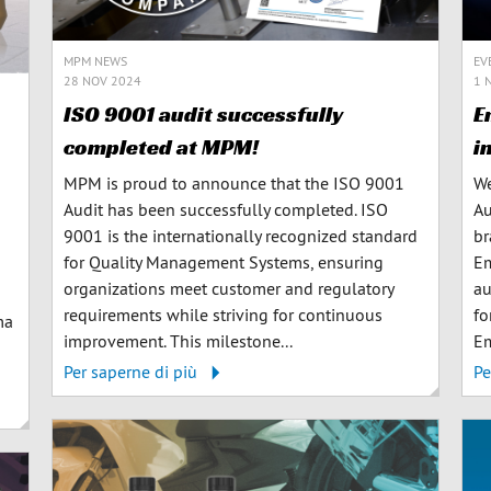
MPM NEWS
EV
28 NOV 2024
1 
ISO 9001 audit successfully
E
completed at MPM!
i
MPM is proud to announce that the ISO 9001
We
Audit has been successfully completed. ISO
Au
9001 is the internationally recognized standard
br
for Quality Management Systems, ensuring
Em
organizations meet customer and regulatory
au
requirements while striving for continuous
fo
ma
improvement. This milestone...
Em
Per saperne di più
Pe