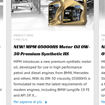
PRODUCT NEWS
PR
4 FEB 2026
28
:
NEW! MPM 05000HS Motor Oil 0W-
N
30 Premium Synthetic HS
0
MPM introduces a new premium synthetic motor
MP
oil, developed for use in high performance
br
petrol and diesel engines from BMW, Mercedes
de
and others. With its 0W-30 viscosity, 05000HS is
St
formulated to meet the latest requirements of
a 
ut
modern engines, including BMW Longlife 19 FE
of
and API SP. It...
lo
Per saperne di più
Pe