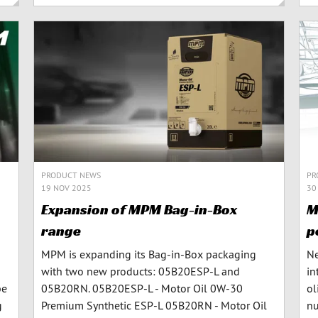
PRODUCT NEWS
PR
19 NOV 2025
30
Expansion of MPM Bag-in-Box
M
range
p
MPM is expanding its Bag-in-Box packaging
Ne
with two new products: 05B20ESP-L and
in
be
05B20RN. 05B20ESP-L - Motor Oil 0W-30
ol
g
Premium Synthetic ESP-L 05B20RN - Motor Oil
nu