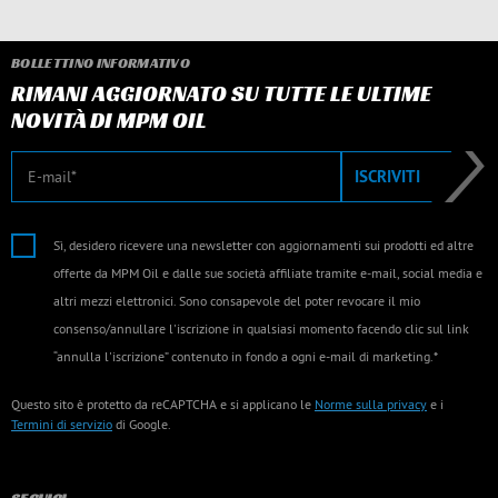
BOLLETTINO INFORMATIVO
RIMANI AGGIORNATO SU TUTTE LE ULTIME
NOVITÀ DI MPM OIL
E-mail
ISCRIVITI
Sì, desidero ricevere una newsletter con aggiornamenti sui prodotti ed altre
offerte da MPM Oil e dalle sue società affiliate tramite e-mail, social media e
altri mezzi elettronici. Sono consapevole del poter revocare il mio
consenso/annullare l'iscrizione in qualsiasi momento facendo clic sul link
“annulla l'iscrizione” contenuto in fondo a ogni e-mail di marketing.*
Questo sito è protetto da reCAPTCHA e si applicano le
Norme sulla privacy
e i
Termini di servizio
di Google.