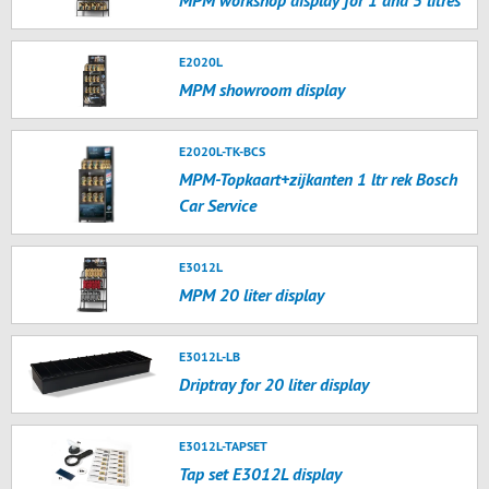
MPM workshop display for 1 and 5 litres
E2020L
MPM showroom display
E2020L-TK-BCS
MPM-Topkaart+zijkanten 1 ltr rek Bosch
Car Service
E3012L
MPM 20 liter display
E3012L-LB
Driptray for 20 liter display
E3012L-TAPSET
Tap set E3012L display