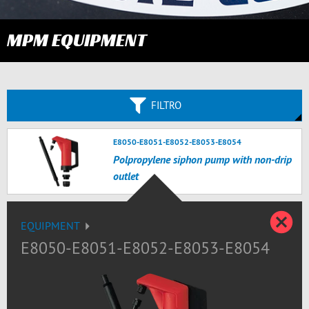
MPM EQUIPMENT
FILTRO
E8050-E8051-E8052-E8053-E8054
Polpropylene siphon pump with non-drip
outlet
C
EQUIPMENT
E8050-E8051-E8052-E8053-E8054