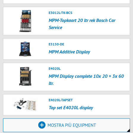
E3012L-TK-BCS
MPM-Topkaart 20 ltr rek Bosch Car
Service
E3150-DE
MPM Additive Display
E4020L
MPM Display complete 10x 20 + 3x 60
ltr.
E4020L-TAPSET
Tap set E4020L display
MOSTRA PIÙ EQUIPMENT