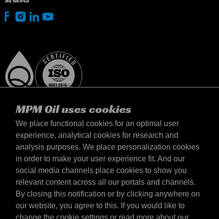
SEGUICI
MPM Oil uses cookies
We place functional cookies for an optimal user
experience, analytical cookies for research and
analysis purposes. We place personalization cookies
Italia
in order to make your user experience fit. And our
Contatto
social media channels place cookies to show you
Termini & Condizioni
relevant content across all our portals and channels.
Termini di consegna
By closing this notification or by clicking anywhere on
Informativa sulla privacy
our website, you agree to this. If you would like to
change the cookie settings or read more about our