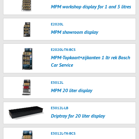
MPM workshop display for 1 and 5 litres
E2020L
MPM showroom display
E2020L-TK-BCS
MPM-Topkaart+zijkanten 1 ltr rek Bosch
Car Service
E3012L
MPM 20 liter display
E3012L-LB
Driptray for 20 liter display
E3012L-TK-BCS