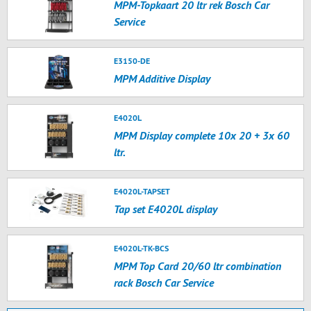
MPM-Topkaart 20 ltr rek Bosch Car
Service
E3150-DE
MPM Additive Display
E4020L
MPM Display complete 10x 20 + 3x 60
ltr.
E4020L-TAPSET
Tap set E4020L display
E4020L-TK-BCS
MPM Top Card 20/60 ltr combination
rack Bosch Car Service