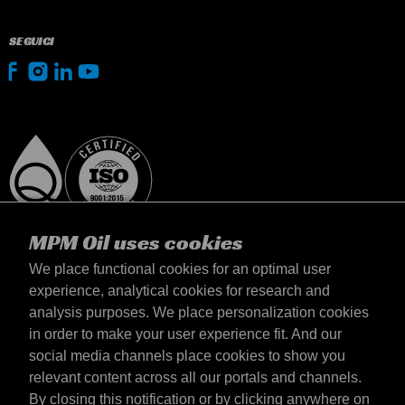
SEGUICI
MPM Oil uses cookies
We place functional cookies for an optimal user
experience, analytical cookies for research and
analysis purposes. We place personalization cookies
Italia
in order to make your user experience fit. And our
Contatto
social media channels place cookies to show you
Termini & Condizioni
relevant content across all our portals and channels.
Termini di consegna
By closing this notification or by clicking anywhere on
Informativa sulla privacy