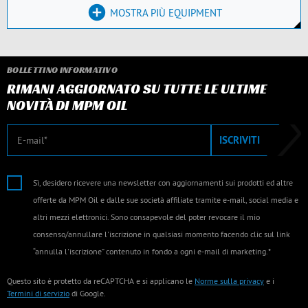
MOSTRA PIÙ EQUIPMENT
BOLLETTINO INFORMATIVO
RIMANI AGGIORNATO SU TUTTE LE ULTIME
NOVITÀ DI MPM OIL
E-mail
ISCRIVITI
Sì, desidero ricevere una newsletter con aggiornamenti sui prodotti ed altre
offerte da MPM Oil e dalle sue società affiliate tramite e-mail, social media e
altri mezzi elettronici. Sono consapevole del poter revocare il mio
consenso/annullare l'iscrizione in qualsiasi momento facendo clic sul link
“annulla l'iscrizione” contenuto in fondo a ogni e-mail di marketing.*
Questo sito è protetto da reCAPTCHA e si applicano le
Norme sulla privacy
e i
Termini di servizio
di Google.