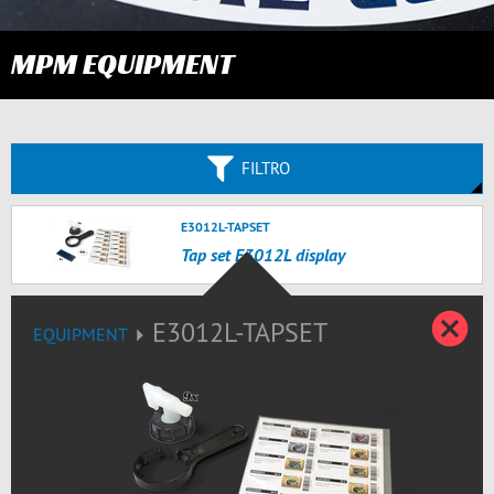
MPM EQUIPMENT
FILTRO
E3012L-TAPSET
Tap set E3012L display
C
E3012L-TAPSET
EQUIPMENT