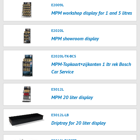
E2009L
MPM workshop display for 1 and 5 litres
E2020L
MPM showroom display
E2020L-TK-BCS
MPM-Topkaart+zijkanten 1 ltr rek Bosch
Car Service
E3012L
MPM 20 liter display
E3012L-LB
Driptray for 20 liter display