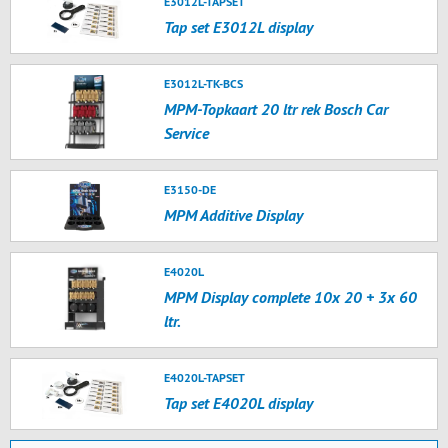
E3012L-TAPSET
Tap set E3012L display
E3012L-TK-BCS
MPM-Topkaart 20 ltr rek Bosch Car
Service
E3150-DE
MPM Additive Display
E4020L
MPM Display complete 10x 20 + 3x 60
ltr.
E4020L-TAPSET
Tap set E4020L display