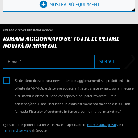
MOSTRA PIÙ EQUIPMENT
BOLLETTINO INFORMATIVO
RIMANI AGGIORNATO SU TUTTE LE ULTIME
NOVITÀ DI MPM OIL
E-mail
ISCRIVITI
Sì, desidero ricevere una newsletter con aggiornamenti sui prodotti ed altre
offerte da MPM Oil e dalle sue società affiliate tramite e-mail, social media e
altri mezzi elettronici. Sono consapevole del poter revocare il mio
consenso/annullare l'iscrizione in qualsiasi momento facendo clic sul link
“annulla l'iscrizione” contenuto in fondo a ogni e-mail di marketing.*
Questo sito è protetto da reCAPTCHA e si applicano le
Norme sulla privacy
e i
Termini di servizio
di Google.