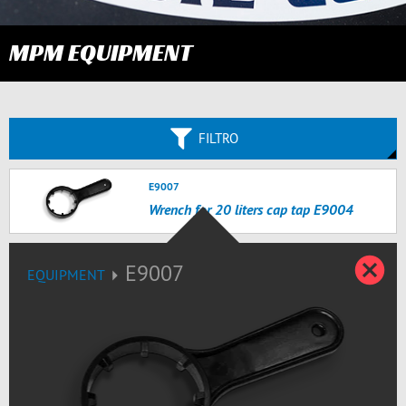
MPM EQUIPMENT
FILTRO
E9007
Wrench for 20 liters cap tap E9004
C
E9007
EQUIPMENT