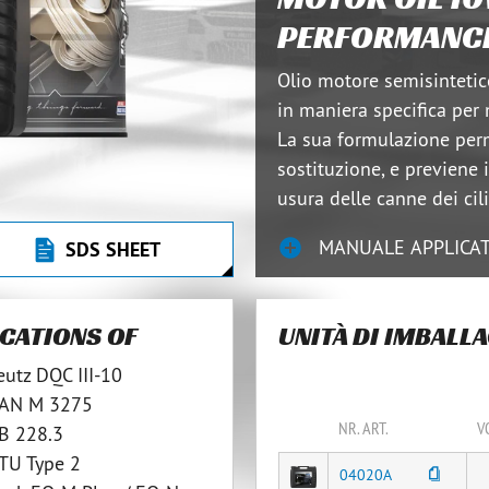
PERFORMANCE
Olio motore semisintetico
in maniera specifica per 
La sua formulazione perme
sostituzione, e previene i
usura delle canne dei cili
MANUALE APPLICAT
SDS SHEET
ICATIONS OF
UNITÀ DI IMBALL
utz DQC III-10
AN M 3275
NR. ART.
V
B 228.3
TU Type 2
04020A