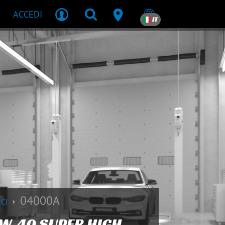
ACCEDI
IT
04000A
ICI
W-40 SUPER HIGH