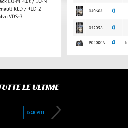
ack EO-M Plus / EO-N
enault RLD / RLD-2
04060A
olvo VDS-3
04205A
P04000A
I
UTTE LE ULTIME
ISCRIVITI