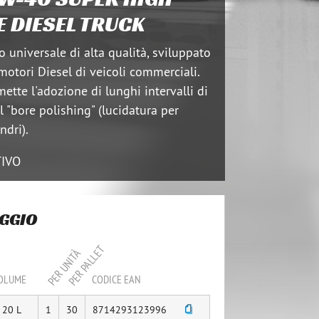
 DIESEL TRUCK
 universale di alta qualità, sviluppato
motori Diesel di veicoli commerciali.
tte l'adozione di lunghi intervalli di
l "bore polishing" (lucidatura per
ndri).
IVO
AGGIO
PER PALLET
PER UNITÀ
OLUME
CODICE EAN
20 L
1
30
8714293123996