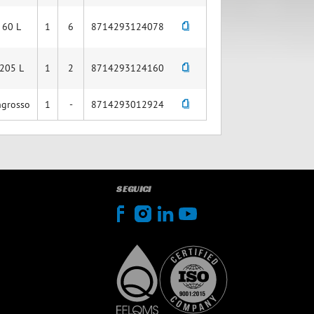
60 L
1
6
8714293124078
205 L
1
2
8714293124160
ngrosso
1
-
8714293012924
SEGUICI