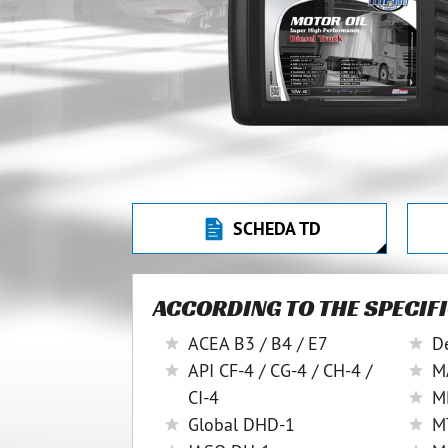
SCHEDA TD
ACCORDING TO THE SPECIF
ACEA B3 / B4 / E7
De
API CF-4 / CG-4 / CH-4 /
M
CI-4
M
Global DHD-1
M