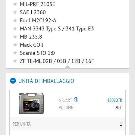
MIL-PRF 2105E
SAE J 2360
Ford M2C192-A
MAN 3343 Type S / 341 Type E3
MB 235.8
Mack GO-J
Scania STO 1:0
ZF TE-ML 02B / 05B / 12B / 16F
UNITÀ DI IMBALLAGGIO
NR. ART.
18020TR
VOLUME
20 L
PER UNITÀ
1