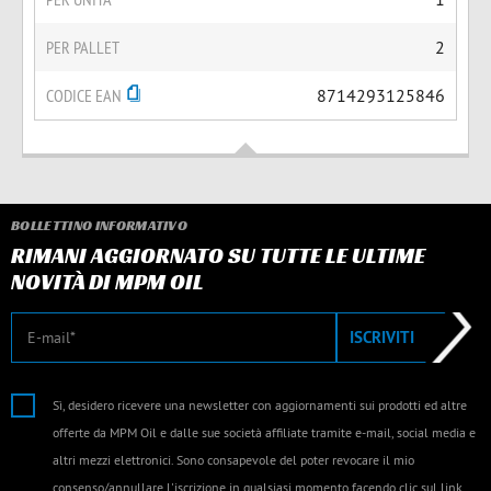
PER PALLET
2
CODICE EAN
8714293125846
BOLLETTINO INFORMATIVO
RIMANI AGGIORNATO SU TUTTE LE ULTIME
NOVITÀ DI MPM OIL
E-mail
ISCRIVITI
Sì, desidero ricevere una newsletter con aggiornamenti sui prodotti ed altre
offerte da MPM Oil e dalle sue società affiliate tramite e-mail, social media e
altri mezzi elettronici. Sono consapevole del poter revocare il mio
consenso/annullare l'iscrizione in qualsiasi momento facendo clic sul link