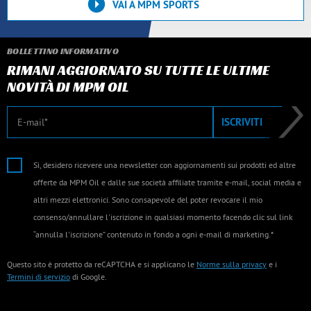
VAI A MPM SPORTS
BOLLETTINO INFORMATIVO
RIMANI AGGIORNATO SU TUTTE LE ULTIME
NOVITÀ DI MPM OIL
E-mail
ISCRIVITI
Sì, desidero ricevere una newsletter con aggiornamenti sui prodotti ed altre
offerte da MPM Oil e dalle sue società affiliate tramite e-mail, social media e
altri mezzi elettronici. Sono consapevole del poter revocare il mio
consenso/annullare l'iscrizione in qualsiasi momento facendo clic sul link
“annulla l'iscrizione” contenuto in fondo a ogni e-mail di marketing.*
Questo sito è protetto da reCAPTCHA e si applicano le
Norme sulla privacy
e i
Termini di servizio
di Google.