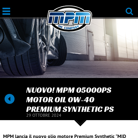
NUOVO! MPM 05000PS
MOTOR OIL 0W-40
PREMIUM SYNTHETIC PS
29 OTTOBRE 2024
MPM lancia il nuovo olio motore Premium Synthetic "MID