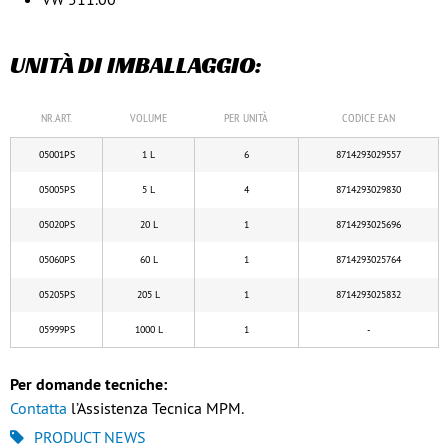
UNITÀ DI IMBALLAGGIO:
NR.ART.
VOLUME
PER UNITÀ
CODICE EAN
05001PS
1 L
6
8714293029557
05005PS
5 L
4
8714293029830
05020PS
20 L
1
8714293025696
05060PS
60 L
1
8714293025764
05205PS
205 L
1
8714293025832
05999PS
1000 L
1
-
Per domande tecniche:
Contatta
l’Assistenza Tecnica MPM.
PRODUCT NEWS