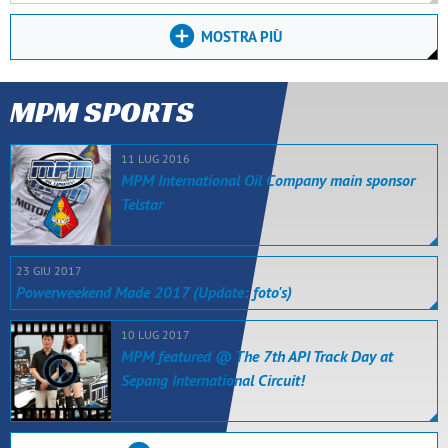
MOSTRA PIÙ
MPM SPORTS
11 LUG 2016
MPM International Oil Company main sponsor
Telstar
23 GIU 2017
Powerweekend Made 2017 (Update: foto's)
10 LUG 2017
MPM featured @ The 7th API Track Day at
Sepang International Circuit!